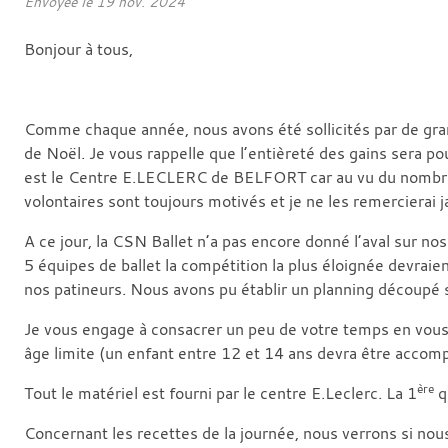
Envoyée le
19 nov. 2024
Bonjour à tous,
Comme chaque année, nous avons été sollicités par de g
de Noël. Je vous rappelle que l’entièreté des gains sera p
est le Centre E.LECLERC de BELFORT car au vu du nombre i
volontaires sont toujours motivés et je ne les remercierai j
A ce jour, la CSN Ballet n’a pas encore donné l’aval sur 
5 équipes de ballet la compétition la plus éloignée devraie
nos patineurs. Nous avons pu établir un planning découp
Je vous engage à consacrer un peu de votre temps en vous i
âge limite (un enfant entre 12 et 14 ans devra être accomp
ère
Tout le matériel est fourni par le centre E.Leclerc. La 1
q
Concernant les recettes de la journée, nous verrons si nous 