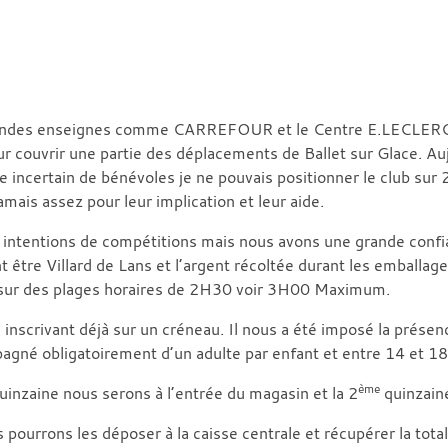
randes enseignes comme CARREFOUR et le Centre E.LECLERC p
our couvrir une partie des déplacements de Ballet sur Glace. Au
ncertain de bénévoles je ne pouvais positionner le club sur 
amais assez pour leur implication et leur aide.
nos intentions de compétitions mais nous avons une grande co
nt être Villard de Lans et l’argent récoltée durant les emballa
é sur des plages horaires de 2H30 voir 3H00 Maximum.
nscrivant déjà sur un créneau. Il nous a été imposé la présenc
agné obligatoirement d’un adulte par enfant et entre 14 et 18 
ème
uinzaine nous serons à l’entrée du magasin et la 2
quinzaine
pourrons les déposer à la caisse centrale et récupérer la total