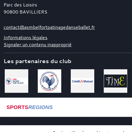
Parc des Loisirs
90800
BAVILLIERS
contact@asmbelfortpatinagedanseballet.fr
Informations légales
Signaler un contenu inapproprié
Les partenaires du club
SPORTS
REGIONS