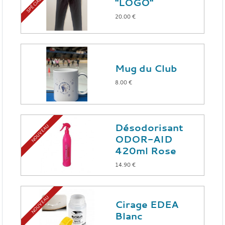
"LOGO"
20.00 €
Mug du Club
8.00 €
Désodorisant
NOUVEAU
ODOR-AID
420ml Rose
14.90 €
NOUVEAU
Cirage EDEA
Blanc