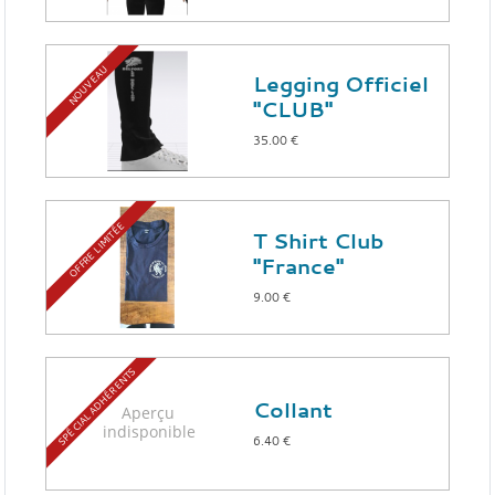
NOUVEAU
Legging Officiel
"CLUB"
35.00 €
OFFRE LIMITÉE
T Shirt Club
"France"
9.00 €
SPÉCIAL ADHÉRENTS
Collant
6.40 €