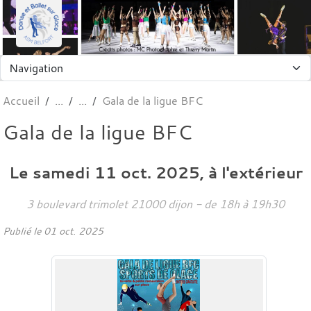
Panneau de gestion des cookies
Accueil
Gala de la ligue BFC
Gala de la ligue BFC
Le
samedi
11
oct.
2025
, à l'extérieur
3 boulevard trimolet
21000
dijon
- de 18h à 19h30
Publié le
01 oct. 2025