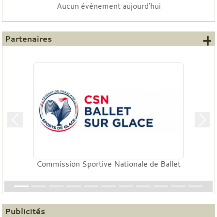
Aucun évènement aujourd'hui
+
Partenaires
Précedent
Suiv
Commission Sportive Nationale de Ballet
Publicités