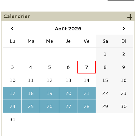
+
Calendrier
Août 2026
Lu
Ma
Me
Je
Ve
Sa
Di
1
2
3
4
5
6
7
8
9
10
11
12
13
14
15
16
17
18
19
20
21
22
23
24
25
26
27
28
29
30
31