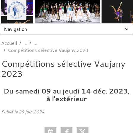
Panneau de gestion des cookies
Accueil
Compétitions sélective Vaujany 2023
Compétitions sélective Vaujany
2023
Du
samedi
09
au
jeudi
14
déc.
2023
,
à l'extérieur
Publié le
29 juin 2024